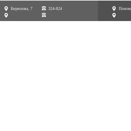
Бирюзова, 7
324-824
Понома